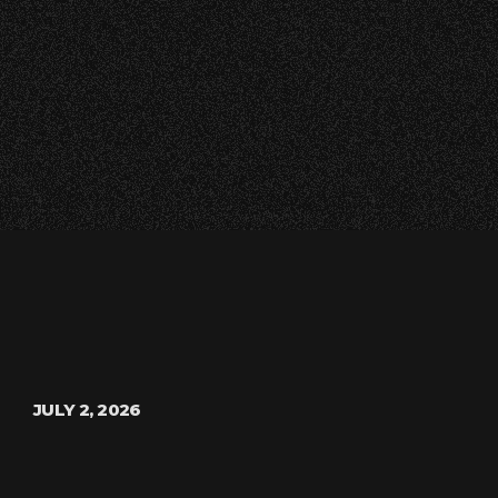
JULY 2, 2026