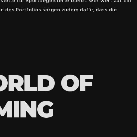
telle für Sportbegeisterte bleibt. Wer Wert auf ein
en des Portfolios sorgen zudem dafür, dass die
ORLD OF
MING