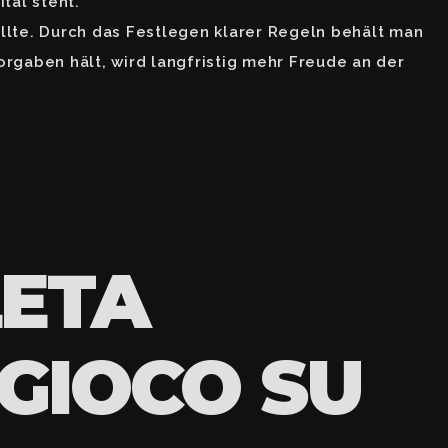
tal steht.
llte. Durch das Festlegen klarer Regeln behält man
Vorgaben hält, wird langfristig mehr Freude an der
LETA
 GIOCO SU