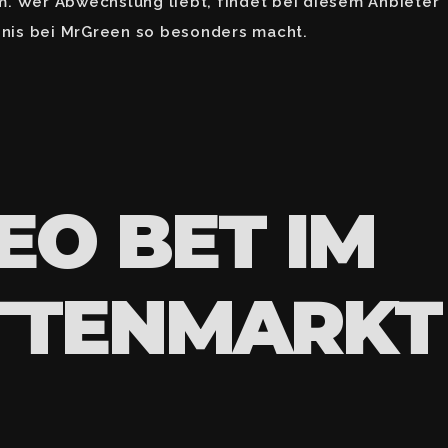
. Wer Abwechslung liebt, findet bei diesem Anbieter
ebnis bei MrGreen so besonders macht.
EO BET IM
TTENMARKT