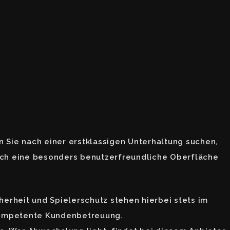
n Sie nach einer erstklassigen Unterhaltung suchen,
durch eine besonders benutzerfreundliche Oberfläche
erheit und Spielerschutz stehen hierbei stets im
 kompetente Kundenbetreuung.