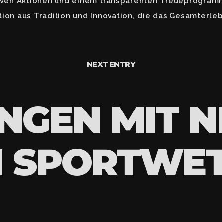
tiven Aktionen und einem transparenten Treueprogramm
tion aus Tradition und Innovation, die das Gesamterl
NEXT ENTRY
GEN MIT N
 SPORTWE