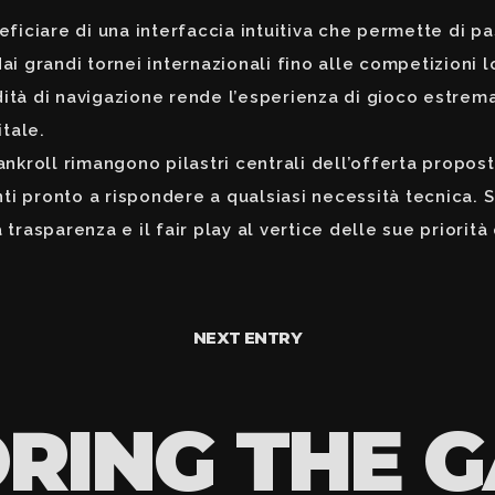
eficiare di una interfaccia intuitiva che permette di 
, dai grandi tornei internazionali fino alle competizion
ità di navigazione rende l’esperienza di gioco estrem
itale.
nkroll rimangono pilastri centrali dell’offerta propost
nti pronto a rispondere a qualsiasi necessità tecnica. S
trasparenza e il fair play al vertice delle sue priorità
NEXT ENTRY
RING THE 