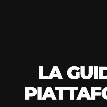
LA GUI
PIATTAF