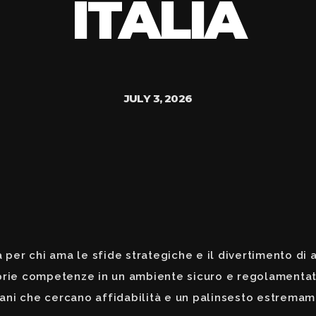
ITALIA
JULY 3, 2026
per chi ama le sfide strategiche e il divertimento di a
prie competenze in un ambiente sicuro e regolamentato
iani che cercano affidabilità e un palinsesto estremam