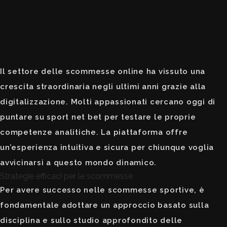
Il settore delle scommesse online ha vissuto una
crescita straordinaria negli ultimi anni grazie alla
digitalizzazione. Molti appassionati cercano oggi di
puntare su
sport net bet
per testare le proprie
competenze analitiche. La piattaforma offre
un’esperienza intuitiva e sicura per chiunque voglia
avvicinarsi a questo mondo dinamico.
Strategie efficaci per le scommesse
Per avere successo nelle scommesse sportive, è
fondamentale adottare un approccio basato sulla
disciplina e sullo studio approfondito delle